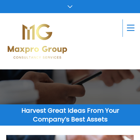
Harvest Great Ideas From Your
Company’s Best Assets