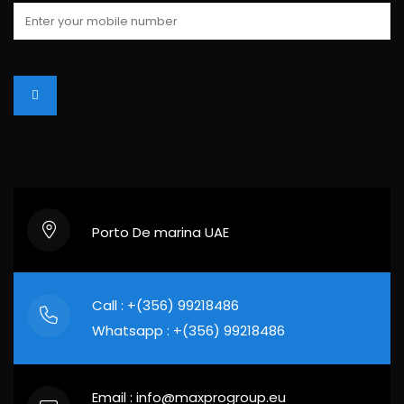
Porto De marina UAE
Call : +(356) 99218486
Whatsapp : +(356) 99218486
Email : info@maxprogroup.eu