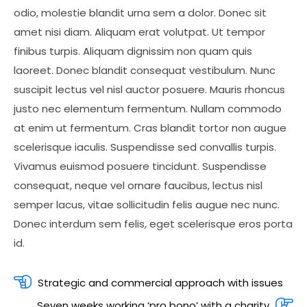
odio, molestie blandit urna sem a dolor. Donec sit
amet nisi diam. Aliquam erat volutpat. Ut tempor
finibus turpis. Aliquam dignissim non quam quis
laoreet. Donec blandit consequat vestibulum. Nunc
suscipit lectus vel nisl auctor posuere. Mauris rhoncus
justo nec elementum fermentum. Nullam commodo
at enim ut fermentum. Cras blandit tortor non augue
scelerisque iaculis. Suspendisse sed convallis turpis.
Vivamus euismod posuere tincidunt. Suspendisse
consequat, neque vel ornare faucibus, lectus nisl
semper lacus, vitae sollicitudin felis augue nec nunc.
Donec interdum sem felis, eget scelerisque eros porta
id.
Post
Strategic and commercial approach with issues
navigation
Seven weeks working ‘pro bono’ with a charity